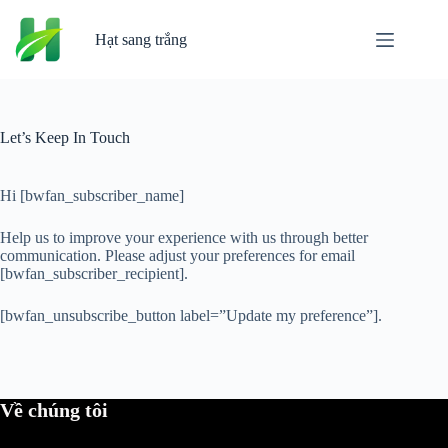
Chuyển
đến
Hạt sang trắng
phần
nội
dung
Let’s Keep In Touch
Hi [bwfan_subscriber_name]
Help us to improve your experience with us through better
communication. Please adjust your preferences for email
[bwfan_subscriber_recipient].
[bwfan_unsubscribe_button label=”Update my preference”].
Về chúng tôi