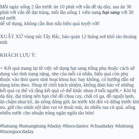
Mỗi ngày uống 2 lần trước ăn 10 phút với vấn đề dạ dày, sau ăn 30
phút với vấn đề đại tràng, mỗi lần uống 1 viên nang
hạt sang
với 30
ml nước
dễ sử dụng, không cần đun nấu hiệu quả tuyệt vời!
XUẤT XỨ vùng núi Tây Bắc, bảo quản 12 tháng nơi khô ráo thoáng
mát.
KHÁCH LƯU Ý:
+ Kết quả mang lại từ việc sử dụng hạt sang trắng phụ thuộc cách sử
dụng vào tình trạng nặng, nhẹ của mỗi cá nhân, hiệu quả còn phụ
thuộc vào thói quen sinh hoạt khoa học hay không, có hướng dẫn sử
dụng kèm theo. Shop từ chối trách nhiệm, không đảm bảo về những
kết quả cụ thể và rằng kết quả có thể khác nhau ở mỗi người.+ Khi bị
dạ dày, đại tràng nên hạn chế đồ chua cay, chất có ga, đồ nguội lạnh,
ăn chậm nhai kỹ, ăn uống đúng giờ, ăn trước khi đói và dừng trước khi
no, giữ cho mình nội tâm vui vẻ thoải mái, ăn nhiều rau củ quả, uống
nhiều nước cho nhuận tràng ngăn ngừa táo bón!
#hatsang #hatsangtrang #daday #thuocdantoc #chuadaday #daitrang
#traonguocdaday