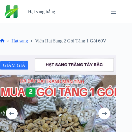
Chuyển
đến
Hạt sang trắng
phần
nội
dung
Hạt sang
Viên Hạt Sang 2 Gói Tặng 1 Gói 60V
Trang
chủ
GIẢM GIÁ