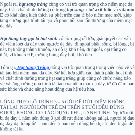
Ngoài ra,
hạt sang trắng
cũng có vai trò quan trọng cho niêm mạc dạ
dày. Các chất dinh dưỡng có trong
hạt sang
như
axit folic
và
vitamin
E
có khả năng kích thích sự phát triển của tế bào niêm mạc mới, giúp
tăng cường quá trình tái tạo và phục hồi sau tổn thương của niêm mạc
dạ dày.
Hạt Sang hay gọi là hạt sành
có tác dụng rất lớn, giải quyết các vấn
đề viêm loét dạ dày trào ngược dạ dày, đi ngoài phân sống, bị lỏng , bị
nát, bị không thành khuôn, ăn đồ lạ khó tiêu, đi ngoài, đại tràng co
thắt, vi khuẩn HP, trướng bụng đầy hơi, khó tiêu.
Tóm lại,
Hạt Sang Trắng
đóng vai trò quan trọng trong việc bảo vệ và
tái tạo lớp niêm mạc dạ dày. Sự kết hợp giữa các thành phần hoạt tính
và chất dinh dưỡng trong hạt sang trắng giúp củng cố chức năng bảo
vệ và tăng cường quá trình tái tạo của niêm mạc dạ dày, từ đó đảm bảo
sức khỏe và chức năng hoạt động của hệ tiêu hóa.
UỐNG THEO LỘ TRÌNH 3 – 5 GÓI ĐỂ DỨT ĐIỂM KHÔNG
TÁI LẠI, NGƯỜI LỚN TRẺ EM TRÊN 6 TUỔI ĐỀU DÙNG
ĐƯỢC, KHÔNG CÓ TÁC DỤNG PHỤ, LÀNH TÍNH. Người mới
bị dạ dày 1 năm nên dùng 3 gói để rứt điểm không tái lại, người bị đau
dạ dày đại tràng từ 1 năm đến 5 năm nên dùng liên tục 5 đến 6 gói để
không tái lại.