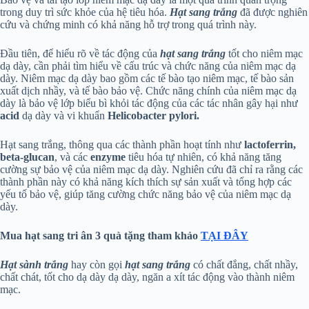
trong duy trì sức khỏe của hệ tiêu hóa.
Hạt sang trắng
đã được nghiên
cứu và chứng minh có khả năng hỗ trợ trong quá trình này.
Đầu tiên, để hiểu rõ về tác động của
hạt sang trắng
tốt cho niêm mạc
dạ dày, cần phải tìm hiểu về cấu trúc và chức năng của niêm mạc dạ
dày. Niêm mạc dạ dày bao gồm các tế bào tạo niêm mạc, tế bào sản
xuất dịch nhầy, và tế bào bảo vệ. Chức năng chính của niêm mạc dạ
dày là bảo vệ lớp biểu bì khỏi tác động của các tác nhân gây hại như
acid
dạ dày và vi khuẩn
Helicobacter pylori.
Hạt sang trắng, thông qua các thành phần hoạt tính như
lactoferrin,
beta-glucan
, và các
enzyme
tiêu hóa tự nhiên, có khả năng tăng
cường sự bảo vệ của niêm mạc dạ dày. Nghiên cứu đã chỉ ra rằng các
thành phần này có khả năng kích thích sự sản xuất và tổng hợp các
yếu tố bảo vệ, giúp tăng cường chức năng bảo vệ của niêm mạc dạ
dày.
Mua hạt sang tri ân 3 quà tặng tham khảo
TẠI ĐÂY
Hạt sành trắng
hay còn gọi
hạt sang trắng
có chất đắng, chất nhầy,
chất chát, tốt cho dạ dày dạ dày, ngăn a xít tác động vào thành niêm
mạc.