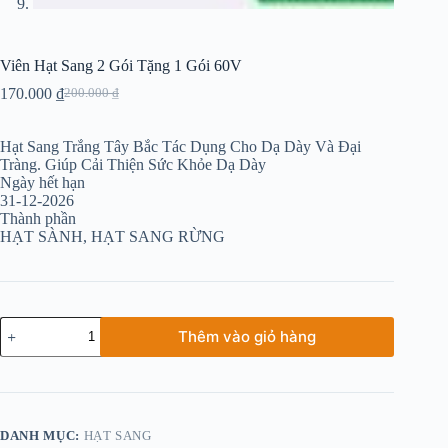
Viên Hạt Sang 2 Gói Tặng 1 Gói 60V
170.000
₫
200.000
₫
Giá
Giá
gốc
hiện
là:
tại
Hạt Sang Trắng Tây Bắc Tác Dụng Cho Dạ Dày Và Đại
200.000 ₫.
là:
Tràng. Giúp Cải Thiện Sức Khỏe Dạ Dày
170.000 ₫.
Ngày hết hạn
31-12-2026
Thành phần
HẠT SÀNH, HẠT SANG RỪNG
Viên
Thêm vào giỏ hàng
Hạt
Sang
2
Gói
Tặng
1
DANH MỤC:
HẠT SANG
Gói