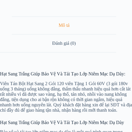
60V
số
lượng
Mô tả
Đánh giá (0)
Hạt Sang Trắng Giúp Bảo Vệ Và Tái Tạo Lớp Niêm Mạc Dạ Dày:
Viên Tán Bột Hạt Sang 2 Gói 120 viên Tặng 1 Gói 60V (3 gói 180v
uống 3 tháng) uống không đắng, thẩm thấu nhanh hiệu quả hơn cắt lát
rất nhiều vì đã được sao vàng, hạ thổ, tán nhỏ, nhồi vào nang không
đắng, tiện dụng cho ai bận rộn không có thời gian ngâm, hiệu quả
nhanh hơn uống nguyên lát. Quý khách đặt hàng xin để lại SĐT và địa
chỉ đầy đủ để giao hàng tận nhà, nhận hàng rồi mới thanh toán.
Hạt Sang Trắng Giúp Bảo Vệ Và Tái Tạo Lớp Niêm Mạc Dạ Dày
Bảo vệ và tái tạo lớp niêm mạc dạ dày là một quá trình quan trọng